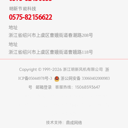
明新节能科技
0575-82156622
地址
浙江省绍兴市上虞区曹娥街道春潮路208号
地址
浙江省绍兴市上虞区曹娥街道曹娥路118号
Copyright © 1991-2026 浙江明新风机有限公司
浙
ICP备05044978号-3
浙公网安备 33060402000983
客服热线：15068593647
号
邮箱登录
友情链接:
煤改电空气能热泵
在线工具
上海食堂承包
真空冷冻干燥机
不锈钢风管
济南办公室装修
博物馆
展柜
树脂设备
技术支持：
鼎成网络