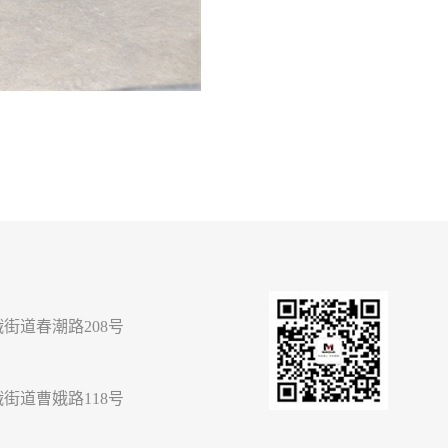
街道春潮路208号
街道曹娥路118号