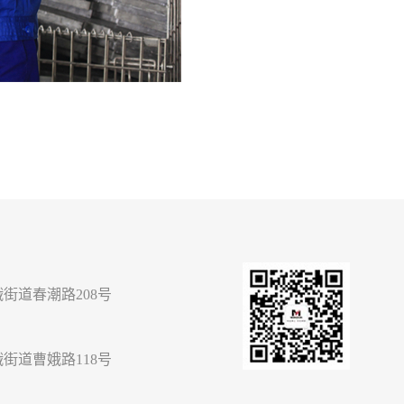
街道春潮路208号
街道曹娥路118号