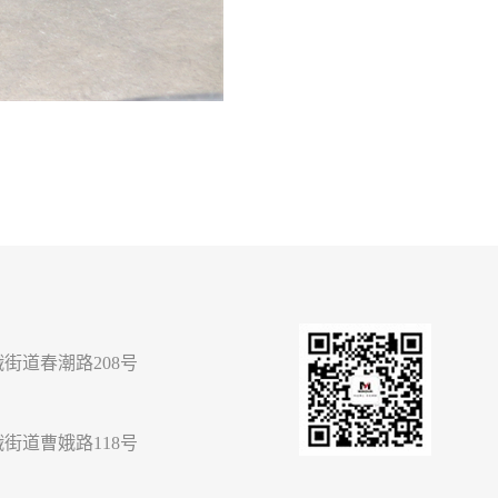
街道春潮路208号
街道曹娥路118号