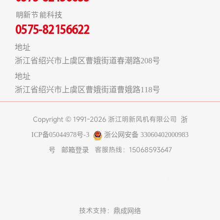
明新节能科技
0575-82156622
地址
浙江省绍兴市上虞区曹娥街道春潮路208号
地址
浙江省绍兴市上虞区曹娥街道曹娥路118号
Copyright © 1991-2026 浙江明新风机有限公司
浙
ICP备05044978号-3
浙公网安备 33060402000983
客服热线：15068593647
号
邮箱登录
友情链接:
煤改电空气能热泵
在线工具
上海食堂承包
真空冷冻干燥机
不锈钢风管
济南办公室装修
博物馆
展柜
树脂设备
技术支持：
鼎成网络