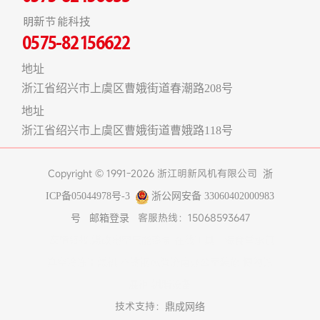
明新节能科技
0575-82156622
地址
浙江省绍兴市上虞区曹娥街道春潮路208号
地址
浙江省绍兴市上虞区曹娥街道曹娥路118号
Copyright © 1991-2026 浙江明新风机有限公司
浙
ICP备05044978号-3
浙公网安备 33060402000983
客服热线：15068593647
号
邮箱登录
友情链接:
煤改电空气能热泵
在线工具
上海食堂承包
真空冷冻干燥机
不锈钢风管
济南办公室装修
博物馆
展柜
树脂设备
技术支持：
鼎成网络