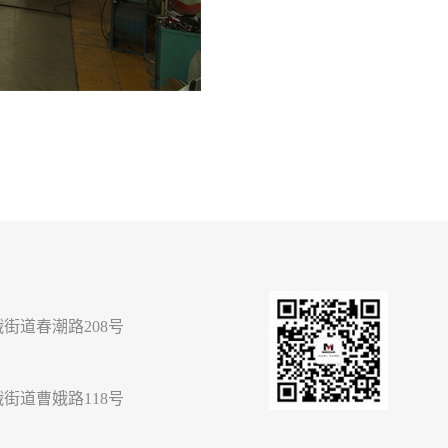
街道春潮路208号
街道曹娥路118号