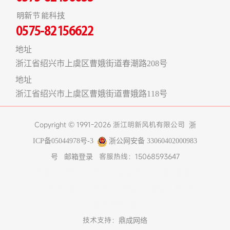
明新节能科技
0575-82156622
地址
浙江省绍兴市上虞区曹娥街道春潮路208号
地址
浙江省绍兴市上虞区曹娥街道曹娥路118号
Copyright © 1991-2026 浙江明新风机有限公司
浙
ICP备05044978号-3
浙公网安备 33060402000983
客服热线：15068593647
号
邮箱登录
友情链接:
煤改电空气能热泵
在线工具
上海食堂承包
真空冷冻干燥机
不锈钢风管
济南办公室装修
博物馆
展柜
树脂设备
技术支持：
鼎成网络