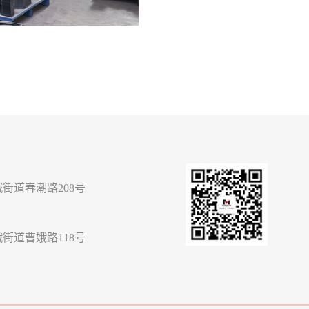
街道春潮路208号
街道曹娥路118号