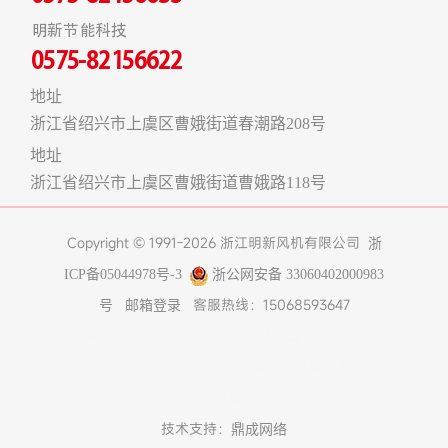
明新节能科技
0575-82156622
地址
浙江省绍兴市上虞区曹娥街道春潮路208号
地址
浙江省绍兴市上虞区曹娥街道曹娥路118号
Copyright © 1991-2026 浙江明新风机有限公司
浙
ICP备05044978号-3
浙公网安备 33060402000983
客服热线：15068593647
号
邮箱登录
友情链接:
煤改电空气能热泵
在线工具
上海食堂承包
真空冷冻干燥机
不锈钢风管
济南办公室装修
博物馆
展柜
树脂设备
技术支持：
鼎成网络