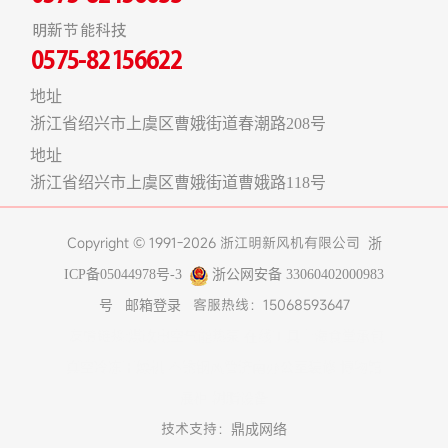
明新节能科技
0575-82156622
地址
浙江省绍兴市上虞区曹娥街道春潮路208号
地址
浙江省绍兴市上虞区曹娥街道曹娥路118号
Copyright © 1991-2026 浙江明新风机有限公司
浙
ICP备05044978号-3
浙公网安备 33060402000983
客服热线：15068593647
号
邮箱登录
友情链接:
煤改电空气能热泵
在线工具
上海食堂承包
真空冷冻干燥机
不锈钢风管
济南办公室装修
博物馆
展柜
树脂设备
技术支持：
鼎成网络