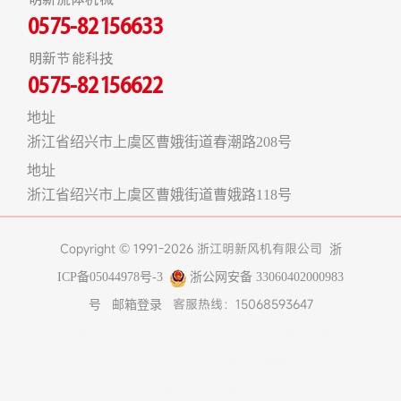
0575-82156633
明新节能科技
0575-82156622
地址
浙江省绍兴市上虞区曹娥街道春潮路208号
地址
浙江省绍兴市上虞区曹娥街道曹娥路118号
Copyright © 1991-2026 浙江明新风机有限公司
浙
ICP备05044978号-3
浙公网安备 33060402000983
客服热线：15068593647
号
邮箱登录
友情链接:
煤改电空气能热泵
在线工具
上海食堂承包
真空冷冻干燥机
不锈钢风管
济南办公室装修
博物馆
展柜
树脂设备