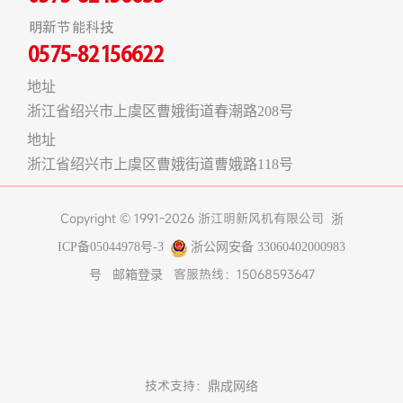
明新节能科技
0575-82156622
地址
浙江省绍兴市上虞区曹娥街道春潮路208号
地址
浙江省绍兴市上虞区曹娥街道曹娥路118号
Copyright © 1991-2026 浙江明新风机有限公司
浙
ICP备05044978号-3
浙公网安备 33060402000983
客服热线：15068593647
号
邮箱登录
友情链接:
煤改电空气能热泵
在线工具
上海食堂承包
真空冷冻干燥机
不锈钢风管
济南办公室装修
博物馆
展柜
树脂设备
技术支持：
鼎成网络