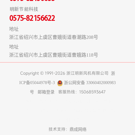
明新节能科技
0575-82156622
地址
浙江省绍兴市上虞区曹娥街道春潮路208号
地址
浙江省绍兴市上虞区曹娥街道曹娥路118号
Copyright © 1991-2026 浙江明新风机有限公司
浙
ICP备05044978号-3
浙公网安备 33060402000983
客服热线：15068593647
号
邮箱登录
友情链接:
煤改电空气能热泵
在线工具
上海食堂承包
真空冷冻干燥机
不锈钢风管
济南办公室装修
博物馆
展柜
树脂设备
技术支持：
鼎成网络