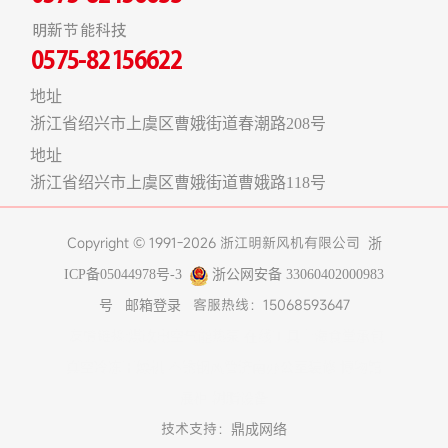
明新节能科技
0575-82156622
地址
浙江省绍兴市上虞区曹娥街道春潮路208号
地址
浙江省绍兴市上虞区曹娥街道曹娥路118号
Copyright © 1991-2026 浙江明新风机有限公司
浙
ICP备05044978号-3
浙公网安备 33060402000983
客服热线：15068593647
号
邮箱登录
友情链接:
煤改电空气能热泵
在线工具
上海食堂承包
真空冷冻干燥机
不锈钢风管
济南办公室装修
博物馆
展柜
树脂设备
技术支持：
鼎成网络