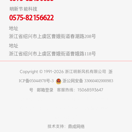
明新节能科技
0575-82156622
地址
浙江省绍兴市上虞区曹娥街道春潮路208号
地址
浙江省绍兴市上虞区曹娥街道曹娥路118号
Copyright © 1991-2026 浙江明新风机有限公司
浙
ICP备05044978号-3
浙公网安备 33060402000983
客服热线：15068593647
号
邮箱登录
友情链接:
煤改电空气能热泵
在线工具
上海食堂承包
真空冷冻干燥机
不锈钢风管
济南办公室装修
博物馆
展柜
树脂设备
技术支持：
鼎成网络