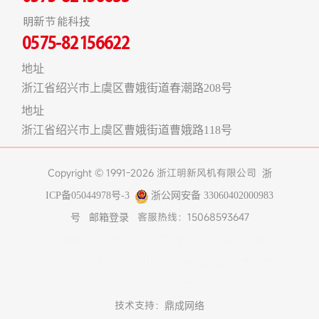
明新节能科技
0575-82156622
地址
浙江省绍兴市上虞区曹娥街道春潮路208号
地址
浙江省绍兴市上虞区曹娥街道曹娥路118号
Copyright © 1991-2026 浙江明新风机有限公司
浙
ICP备05044978号-3
浙公网安备 33060402000983
客服热线：15068593647
号
邮箱登录
友情链接:
煤改电空气能热泵
在线工具
上海食堂承包
真空冷冻干燥机
不锈钢风管
济南办公室装修
博物馆
展柜
树脂设备
技术支持：
鼎成网络