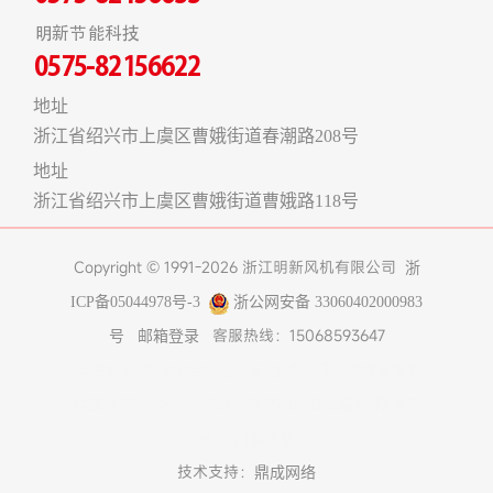
明新节能科技
0575-82156622
地址
浙江省绍兴市上虞区曹娥街道春潮路208号
地址
浙江省绍兴市上虞区曹娥街道曹娥路118号
Copyright © 1991-2026 浙江明新风机有限公司
浙
ICP备05044978号-3
浙公网安备 33060402000983
客服热线：15068593647
号
邮箱登录
友情链接:
煤改电空气能热泵
在线工具
上海食堂承包
真空冷冻干燥机
不锈钢风管
济南办公室装修
博物馆
展柜
树脂设备
技术支持：
鼎成网络