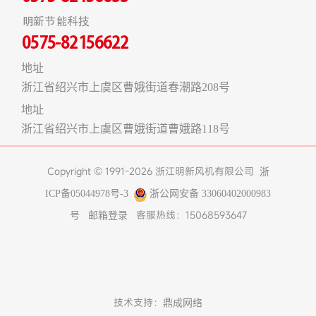
明新节能科技
0575-82156622
地址
浙江省绍兴市上虞区曹娥街道春潮路208号
地址
浙江省绍兴市上虞区曹娥街道曹娥路118号
Copyright © 1991-2026 浙江明新风机有限公司
浙
ICP备05044978号-3
浙公网安备 33060402000983
客服热线：15068593647
号
邮箱登录
友情链接:
煤改电空气能热泵
在线工具
上海食堂承包
真空冷冻干燥机
不锈钢风管
济南办公室装修
博物馆
展柜
树脂设备
技术支持：
鼎成网络