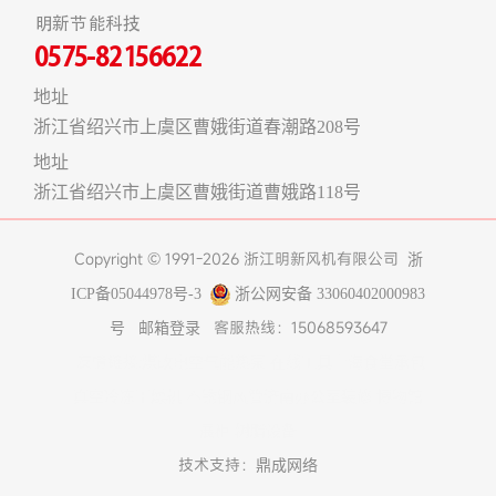
明新节能科技
0575-82156622
地址
浙江省绍兴市上虞区曹娥街道春潮路208号
地址
浙江省绍兴市上虞区曹娥街道曹娥路118号
Copyright © 1991-2026 浙江明新风机有限公司
浙
ICP备05044978号-3
浙公网安备 33060402000983
客服热线：15068593647
号
邮箱登录
友情链接:
煤改电空气能热泵
在线工具
上海食堂承包
真空冷冻干燥机
不锈钢风管
济南办公室装修
博物馆
展柜
树脂设备
技术支持：
鼎成网络