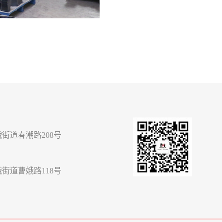
街道春潮路208号
街道曹娥路118号