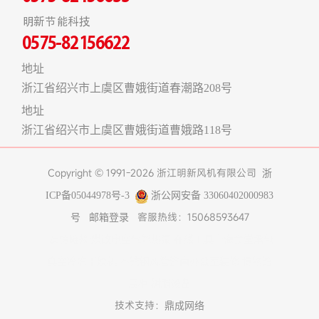
明新节能科技
0575-82156622
地址
浙江省绍兴市上虞区曹娥街道春潮路208号
地址
浙江省绍兴市上虞区曹娥街道曹娥路118号
Copyright © 1991-2026 浙江明新风机有限公司
浙
ICP备05044978号-3
浙公网安备 33060402000983
客服热线：15068593647
号
邮箱登录
友情链接:
煤改电空气能热泵
在线工具
上海食堂承包
真空冷冻干燥机
不锈钢风管
济南办公室装修
博物馆
展柜
树脂设备
技术支持：
鼎成网络