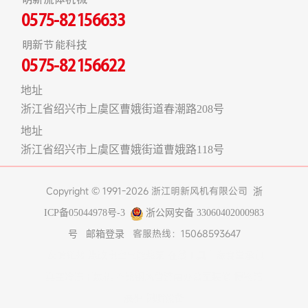
0575-82156633
明新节能科技
0575-82156622
地址
浙江省绍兴市上虞区曹娥街道春潮路208号
地址
浙江省绍兴市上虞区曹娥街道曹娥路118号
Copyright © 1991-2026 浙江明新风机有限公司
浙
ICP备05044978号-3
浙公网安备 33060402000983
客服热线：15068593647
号
邮箱登录
友情链接:
煤改电空气能热泵
在线工具
上海食堂承包
真空冷冻干燥机
不锈钢风管
济南办公室装修
博物馆
展柜
树脂设备