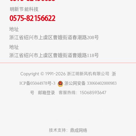
明新节能科技
0575-82156622
地址
浙江省绍兴市上虞区曹娥街道春潮路208号
地址
浙江省绍兴市上虞区曹娥街道曹娥路118号
Copyright © 1991-2026 浙江明新风机有限公司
浙
ICP备05044978号-3
浙公网安备 33060402000983
客服热线：15068593647
号
邮箱登录
友情链接:
煤改电空气能热泵
在线工具
上海食堂承包
真空冷冻干燥机
不锈钢风管
济南办公室装修
博物馆
展柜
树脂设备
技术支持：
鼎成网络