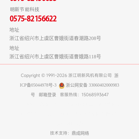
明新节能科技
0575-82156622
地址
浙江省绍兴市上虞区曹娥街道春潮路208号
地址
浙江省绍兴市上虞区曹娥街道曹娥路118号
Copyright © 1991-2026 浙江明新风机有限公司
浙
ICP备05044978号-3
浙公网安备 33060402000983
客服热线：15068593647
号
邮箱登录
友情链接:
煤改电空气能热泵
在线工具
上海食堂承包
真空冷冻干燥机
不锈钢风管
济南办公室装修
博物馆
展柜
树脂设备
技术支持：
鼎成网络