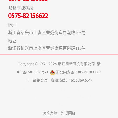
明新节能科技
0575-82156622
地址
浙江省绍兴市上虞区曹娥街道春潮路208号
地址
浙江省绍兴市上虞区曹娥街道曹娥路118号
Copyright © 1991-2026 浙江明新风机有限公司
浙
ICP备05044978号-3
浙公网安备 33060402000983
客服热线：15068593647
号
邮箱登录
友情链接:
煤改电空气能热泵
在线工具
上海食堂承包
真空冷冻干燥机
不锈钢风管
济南办公室装修
博物馆
展柜
树脂设备
技术支持：
鼎成网络