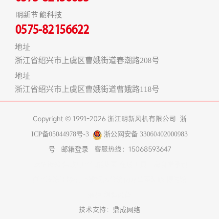
明新节能科技
0575-82156622
地址
浙江省绍兴市上虞区曹娥街道春潮路208号
地址
浙江省绍兴市上虞区曹娥街道曹娥路118号
Copyright © 1991-2026 浙江明新风机有限公司
浙
ICP备05044978号-3
浙公网安备 33060402000983
客服热线：15068593647
号
邮箱登录
友情链接:
煤改电空气能热泵
在线工具
上海食堂承包
真空冷冻干燥机
不锈钢风管
济南办公室装修
博物馆
展柜
树脂设备
技术支持：
鼎成网络