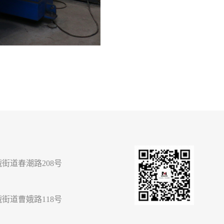
街道春潮路208号
街道曹娥路118号