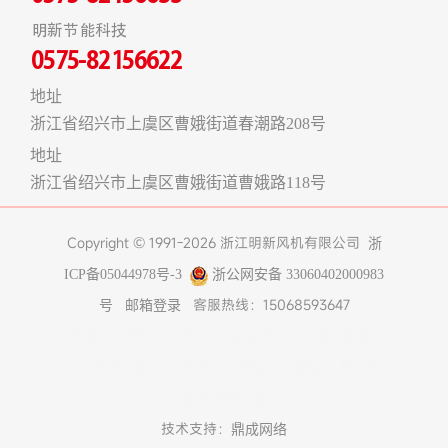
明新节能科技
0575-82156622
地址
浙江省绍兴市上虞区曹娥街道春潮路208号
地址
浙江省绍兴市上虞区曹娥街道曹娥路118号
Copyright © 1991-2026 浙江明新风机有限公司
浙
ICP备05044978号-3
浙公网安备 33060402000983
客服热线：15068593647
号
邮箱登录
友情链接:
煤改电空气能热泵
在线工具
上海食堂承包
真空冷冻干燥机
不锈钢风管
济南办公室装修
博物馆
展柜
树脂设备
技术支持：
鼎成网络