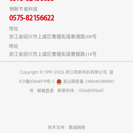
明新节能科技
0575-82156622
地址
浙江省绍兴市上虞区曹娥街道春潮路208号
地址
浙江省绍兴市上虞区曹娥街道曹娥路118号
Copyright © 1991-2026 浙江明新风机有限公司
浙
ICP备05044978号-3
浙公网安备 33060402000983
客服热线：15068593647
号
邮箱登录
友情链接:
煤改电空气能热泵
在线工具
上海食堂承包
真空冷冻干燥机
不锈钢风管
济南办公室装修
博物馆
展柜
树脂设备
技术支持：
鼎成网络