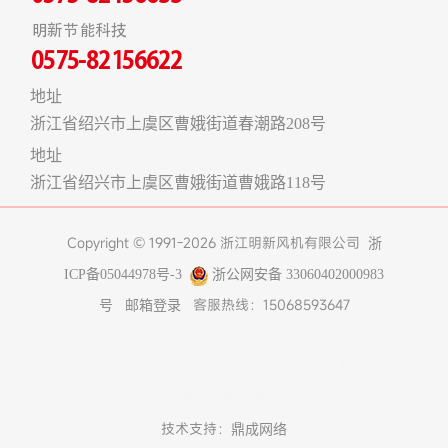
明新节能科技
0575-82156622
地址
浙江省绍兴市上虞区曹娥街道春潮路208号
地址
浙江省绍兴市上虞区曹娥街道曹娥路118号
Copyright © 1991-2026 浙江明新风机有限公司
浙
ICP备05044978号-3
浙公网安备 33060402000983
客服热线：15068593647
号
邮箱登录
友情链接:
煤改电空气能热泵
在线工具
上海食堂承包
真空冷冻干燥机
不锈钢风管
济南办公室装修
博物馆
展柜
树脂设备
技术支持：
鼎成网络