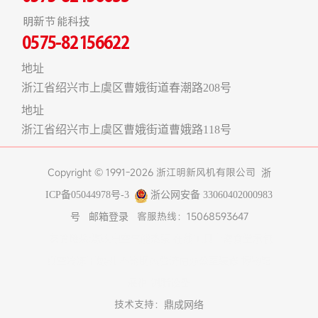
明新节能科技
0575-82156622
地址
浙江省绍兴市上虞区曹娥街道春潮路208号
地址
浙江省绍兴市上虞区曹娥街道曹娥路118号
Copyright © 1991-2026 浙江明新风机有限公司
浙
ICP备05044978号-3
浙公网安备 33060402000983
客服热线：15068593647
号
邮箱登录
友情链接:
煤改电空气能热泵
在线工具
上海食堂承包
真空冷冻干燥机
不锈钢风管
济南办公室装修
博物馆
展柜
树脂设备
技术支持：
鼎成网络