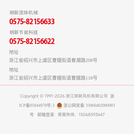
明新流体机械
0575-82156633
明新节能科技
0575-82156622
地址
浙江省绍兴市上虞区曹娥街道春潮路208号
地址
浙江省绍兴市上虞区曹娥街道曹娥路118号
Copyright © 1991-2026 浙江明新风机有限公司
浙
ICP备05044978号-3
浙公网安备 33060402000983
客服热线：15068593647
号
邮箱登录
友情链接:
煤改电空气能热泵
在线工具
上海食堂承包
真空冷冻干燥机
不锈钢风管
济南办公室装修
博物馆