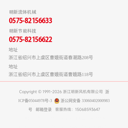
明新流体机械
0575-82156633
明新节能科技
0575-82156622
地址
浙江省绍兴市上虞区曹娥街道春潮路208号
地址
浙江省绍兴市上虞区曹娥街道曹娥路118号
Copyright © 1991-2026 浙江明新风机有限公司
浙
ICP备05044978号-3
浙公网安备 33060402000983
客服热线：15068593647
号
邮箱登录
友情链接:
煤改电空气能热泵
在线工具
上海食堂承包
真空冷冻干燥机
不锈钢风管
济南办公室装修
博物馆