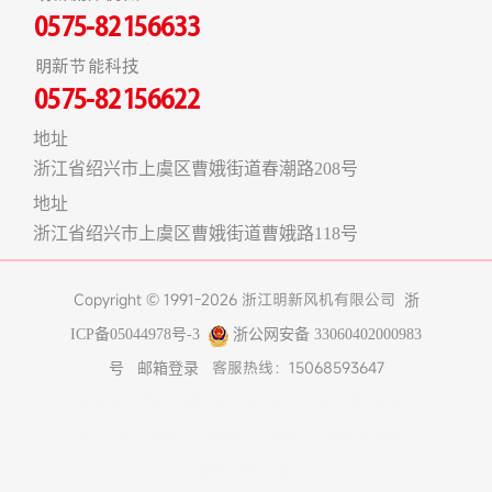
0575-82156633
明新节能科技
0575-82156622
地址
浙江省绍兴市上虞区曹娥街道春潮路208号
地址
浙江省绍兴市上虞区曹娥街道曹娥路118号
Copyright © 1991-2026 浙江明新风机有限公司
浙
ICP备05044978号-3
浙公网安备 33060402000983
客服热线：15068593647
号
邮箱登录
友情链接:
煤改电空气能热泵
在线工具
上海食堂承包
真空冷冻干燥机
不锈钢风管
济南办公室装修
博物馆
展柜
树脂设备