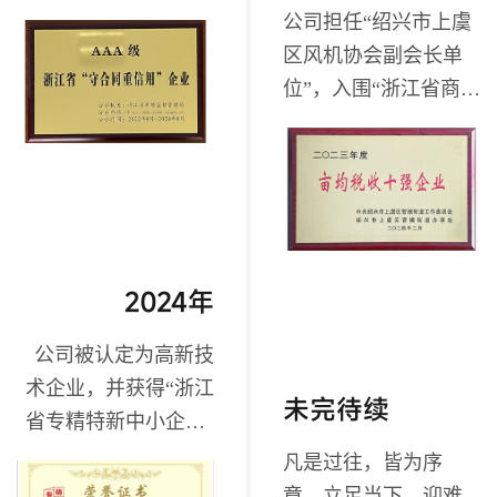
线；获得“AAA级浙江
公司担任“绍兴市上虞
省'守合同重信用'企
区风机协会副会长单
业”；
位”，入围“浙江省商业
秘密保护示范点”，获
“亩均税收十强企业”证
书；
2024年
公司被认定为高新技
术企业，并获得“浙江
未完待续
省专精特新中小企业”
称号；
凡是过往，皆为序
章。立足当下，迎难