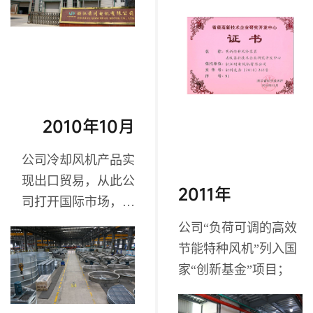
名牌产品”、“浙江省知
名商号”、“省级高新技
术企业研究开发中
心”、“绍兴市专利示范
企业”等荣誉称号，通
过 OHSAS18001体系
2010年10月
认证，“明新”商号被评
公司冷却风机产品实
为“浙江省知名商号”，
现出口贸易，从此公
研发中心被评定为“省
2011年
司打开国际市场，实
级高新技术企业研究
现销售的突破；
开发中心”，并通过
公司“负荷可调的高效
OHSAS18001认证，实
节能特种风机”列入国
现“三合一”体系管理；
家“创新基金”项目；