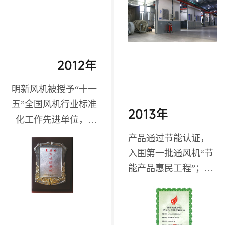
2012年
明新风机被授予“十一
五”全国风机行业标准
2013年
化工作先进单位，公
司还荣获“上虞市市长
产品通过节能认证，
质量奖”，是上虞风机
入围第一批通风机“节
企业中首家质量奖获
能产品惠民工程”；
得者；测试中心被评
“GSPF高射程轴流喷雾
为CNAS认可“国家实
风机”被列入“国家火炬
验室”；“负荷可 调的
计划产业化示范项
高效节能特种风机”获