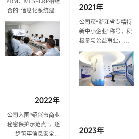
PDM、MES+ERP相结
2021年
合的“信息化系统建设
项目”；
公司获“浙江省专精特
新中小企业”称号；积
极参与公益事业，认
捐上虞区慈善基金200
万元；
2022年
公司入围“绍兴市商业
秘密保护示范点”，逐
2023年
步筑牢信息安全防