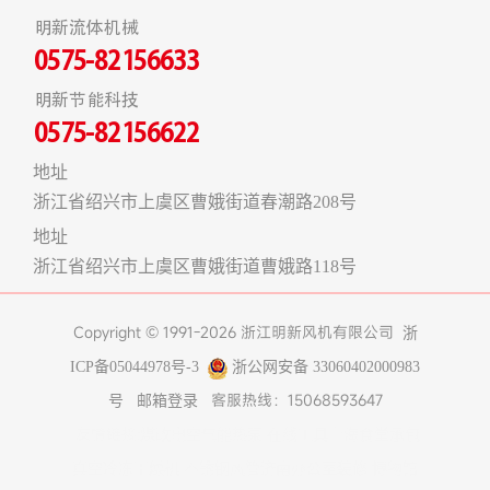
明新流体机械
0575-82156633
明新节能科技
0575-82156622
地址
浙江省绍兴市上虞区曹娥街道春潮路208号
地址
浙江省绍兴市上虞区曹娥街道曹娥路118号
Copyright © 1991-2026 浙江明新风机有限公司
浙
ICP备05044978号-3
浙公网安备 33060402000983
客服热线：15068593647
号
邮箱登录
友情链接:
煤改电空气能热泵
在线工具
上海食堂承包
真空冷冻干燥机
不锈钢风管
济南办公室装修
博物馆