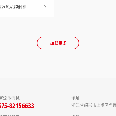
压器风机控制柜
加载更多
新流体机械
地址
浙江省绍兴市上虞区曹娥
575-82156633