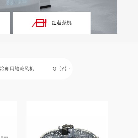
红茗茶机
 系列冷却用轴流风机
G（Y）-TF系列空冷器风机
控