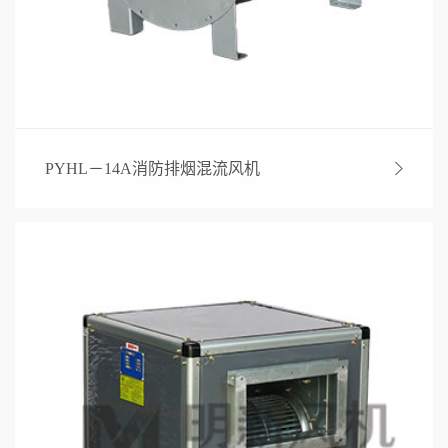
PYHL－14A消防排烟混流风机