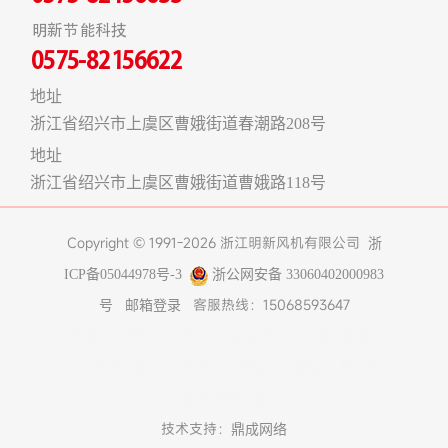
明新节能科技
0575-82156622
地址
浙江省绍兴市上虞区曹娥街道春潮路208号
地址
浙江省绍兴市上虞区曹娥街道曹娥路118号
Copyright © 1991-2026 浙江明新风机有限公司
浙
ICP备05044978号-3
浙公网安备 33060402000983
客服热线：15068593647
号
邮箱登录
友情链接:
煤改电空气能热泵
在线工具
上海食堂承包
真空冷冻干燥机
不锈钢风管
济南办公室装修
博物馆
展柜
树脂设备
技术支持：
鼎成网络