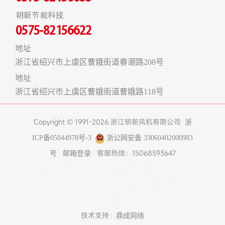
明新节能科技
0575-82156622
地址
浙江省绍兴市上虞区曹娥街道春潮路208号
地址
浙江省绍兴市上虞区曹娥街道曹娥路118号
Copyright © 1991-2026 浙江明新风机有限公司
浙
ICP备05044978号-3
浙公网安备 33060402000983
客服热线：15068593647
号
邮箱登录
友情链接:
煤改电空气能热泵
在线工具
上海食堂承包
真空冷冻干燥机
不锈钢风管
济南办公室装修
博物馆
展柜
树脂设备
技术支持：
鼎成网络