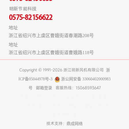
明新节能科技
0575-82156622
地址
浙江省绍兴市上虞区曹娥街道春潮路208号
地址
浙江省绍兴市上虞区曹娥街道曹娥路118号
Copyright © 1991-2026 浙江明新风机有限公司
浙
ICP备05044978号-3
浙公网安备 33060402000983
客服热线：15068593647
号
邮箱登录
友情链接:
煤改电空气能热泵
在线工具
上海食堂承包
真空冷冻干燥机
不锈钢风管
济南办公室装修
博物馆
展柜
树脂设备
技术支持：
鼎成网络