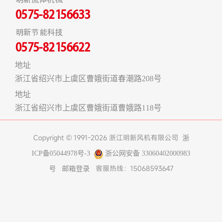
0575-82156633
明新节能科技
0575-82156622
地址
浙江省绍兴市上虞区曹娥街道春潮路208号
地址
浙江省绍兴市上虞区曹娥街道曹娥路118号
Copyright © 1991-2026 浙江明新风机有限公司
浙
ICP备05044978号-3
浙公网安备 33060402000983
客服热线：15068593647
号
邮箱登录
友情链接:
煤改电空气能热泵
在线工具
上海食堂承包
真空冷冻干燥机
不锈钢风管
济南办公室装修
博物馆
展柜
树脂设备