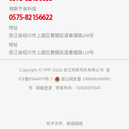
明新节能科技
0575-82156622
地址
浙江省绍兴市上虞区曹娥街道春潮路208号
地址
浙江省绍兴市上虞区曹娥街道曹娥路118号
Copyright © 1991-2026 浙江明新风机有限公司
浙
ICP备05044978号-3
浙公网安备 33060402000983
客服热线：15068593647
号
邮箱登录
友情链接:
煤改电空气能热泵
在线工具
上海食堂承包
真空冷冻干燥机
不锈钢风管
济南办公室装修
博物馆
展柜
树脂设备
技术支持：
鼎成网络