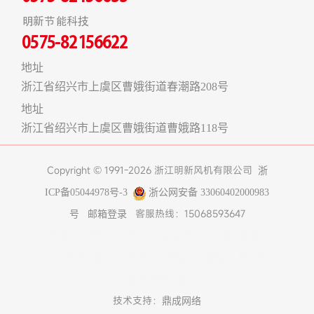
明新节能科技
0575-82156622
地址
浙江省绍兴市上虞区曹娥街道春潮路208号
地址
浙江省绍兴市上虞区曹娥街道曹娥路118号
Copyright © 1991-2026 浙江明新风机有限公司
浙
ICP备05044978号-3
浙公网安备 33060402000983
客服热线：15068593647
号
邮箱登录
友情链接:
煤改电空气能热泵
在线工具
上海食堂承包
真空冷冻干燥机
不锈钢风管
济南办公室装修
博物馆
展柜
树脂设备
技术支持：
鼎成网络