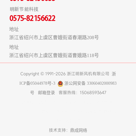
明新节能科技
0575-82156622
地址
浙江省绍兴市上虞区曹娥街道春潮路208号
地址
浙江省绍兴市上虞区曹娥街道曹娥路118号
Copyright © 1991-2026 浙江明新风机有限公司
浙
ICP备05044978号-3
浙公网安备 33060402000983
客服热线：15068593647
号
邮箱登录
友情链接:
煤改电空气能热泵
在线工具
上海食堂承包
真空冷冻干燥机
不锈钢风管
济南办公室装修
博物馆
展柜
树脂设备
技术支持：
鼎成网络