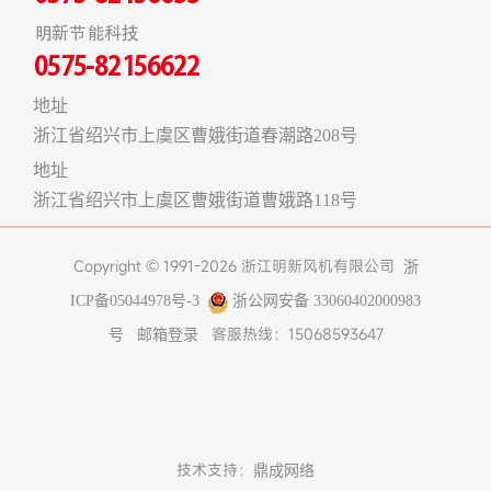
明新节能科技
0575-82156622
地址
浙江省绍兴市上虞区曹娥街道春潮路208号
地址
浙江省绍兴市上虞区曹娥街道曹娥路118号
Copyright © 1991-2026 浙江明新风机有限公司
浙
ICP备05044978号-3
浙公网安备 33060402000983
客服热线：15068593647
号
邮箱登录
友情链接:
煤改电空气能热泵
在线工具
上海食堂承包
真空冷冻干燥机
不锈钢风管
济南办公室装修
博物馆
展柜
树脂设备
技术支持：
鼎成网络