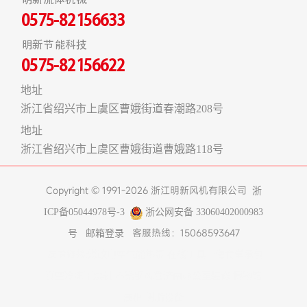
0575-82156633
明新节能科技
0575-82156622
地址
浙江省绍兴市上虞区曹娥街道春潮路208号
地址
浙江省绍兴市上虞区曹娥街道曹娥路118号
Copyright © 1991-2026 浙江明新风机有限公司
浙
ICP备05044978号-3
浙公网安备 33060402000983
客服热线：15068593647
号
邮箱登录
友情链接:
煤改电空气能热泵
在线工具
上海食堂承包
真空冷冻干燥机
不锈钢风管
济南办公室装修
博物馆
展柜
树脂设备