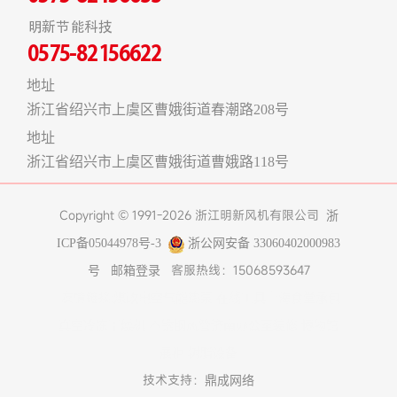
明新节能科技
0575-82156622
地址
浙江省绍兴市上虞区曹娥街道春潮路208号
地址
浙江省绍兴市上虞区曹娥街道曹娥路118号
Copyright © 1991-2026 浙江明新风机有限公司
浙
ICP备05044978号-3
浙公网安备 33060402000983
客服热线：15068593647
号
邮箱登录
友情链接:
煤改电空气能热泵
在线工具
上海食堂承包
真空冷冻干燥机
不锈钢风管
济南办公室装修
博物馆
展柜
树脂设备
技术支持：
鼎成网络