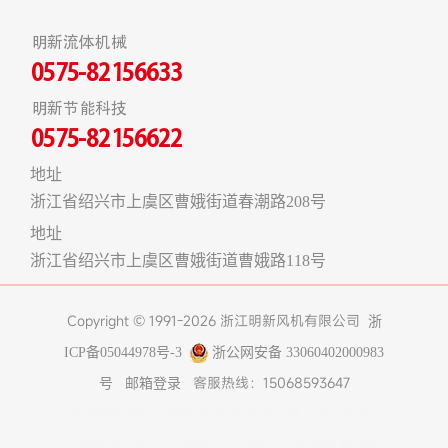
明新流体机械
0575-82156633
明新节能科技
0575-82156622
地址
浙江省绍兴市上虞区曹娥街道春潮路208号
地址
浙江省绍兴市上虞区曹娥街道曹娥路118号
Copyright © 1991-2026 浙江明新风机有限公司
浙
ICP备05044978号-3
浙公网安备 33060402000983
客服热线：15068593647
号
邮箱登录
友情链接:
煤改电空气能热泵
在线工具
上海食堂承包
真空冷冻干燥机
不锈钢风管
济南办公室装修
博物馆